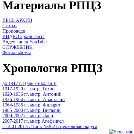
Материалы РПЦЗ
ВЕСЬ АРХИВ
Статьи
Проповеди
ВИДЕО архив сайта
Видео канал YouTube
СЛУЖЕБНИК
Фотоальбомы
Хронология РПЦЗ
до 1917 г. Царь Николай II
1917-1920 гг. патр. Тихон
1920-1936 гг. митр. Антоний
1936-1964 гг. митр. Анастасий
1964-1985 гг. митр. Филарет
1985-2000 гг. митр. Виталий
2000-2007 гг. митр. Лавр
2007-2017 гг. митр.Агафангел
с 14.01.2017г. Пост. №362 и церковные округа