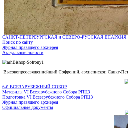
САНКТ-ПЕТЕРБУРГСКАЯ и СЕВЕРО-РУССКАЯ ЕПАРХИЯ
Поиск по сайту
Журнал правящего архиерея
Актуальные новости
Высокопреосвященнейший Софроний, архиепископ Санкт-Пете
6-й ВСЕЗАРУБЕЖНЫЙ СОБОР
Материлы VI Всезарубежного Собора РПЦЗ
Подготовка VI Всезарубежного Собора РПЦЗ
Журнал правящего архиерея
Официальные документы