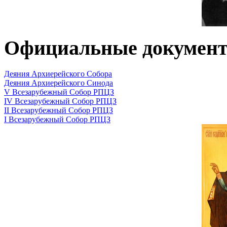
Официальные докумен
Деяния Архиерейского Собора
Деяния Архиерейского Синода
V Всезарубежный Собор РПЦЗ
IV Всезарубежный Собор РПЦЗ
II Всезарубежный Собор РПЦЗ
I Всезарубежный Собор РПЦЗ