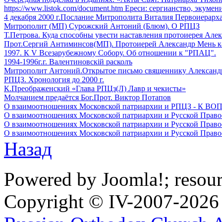
https://www.listok.com/document.htm Ереси: сергианство, экумен
4 декабря 2000 г.Послание Митрополита Виталия Первоиерарх
Митрополит (МП) Сурожский Антоний (Блюм). О РПЦЗ
Т.Петрова. Куда способны увести наставления протоиерея Але
Прот.Сергий Антиминсов(МП). Протоиерей Александр Мень к
1997. К V Всезарубежному Собору. Об отношении к "РПАЦ".
1994-1996г.г. Валентиновскiй расколъ
Митрополит Антоний.Открытое письмо священнику Александ
РПЦЗ. Хронология до 2000 г.
К.Преображенский «Глава РПЦз(Л) Лавр и чекисты»
Молчанием предаётся Бог.Прот. Виктор Потапов
О взаимоотношениях Московской патриархии и РПЦЗ - К В
О взаимоотношениях Московской патриархии и Русской Пр
О взаимоотношениях Московской патриархии и Русской Пра
О взаимоотношениях Московской патриархии и Русской Пра
Назад
Powered by Joomla!; resou
Copyright © IV-2007-2026