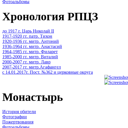
Фотоальбомы
Хронология РПЦЗ
до 1917 г. Царь Николай II
1917-1920 гг. патр. Тихон
1920-1936 гг. митр. Антоний
1936-1964 гг. митр. Анастасий
1964-1985 гг. митр. Филарет
1985-2000 гг. митр. Виталий
2000-2007 гг. митр. Лавр
2007-2017 гг. митр.Агафангел
с 14.01.2017г. Пост. №362 и церковные округа
Монастырь
История обители
Фотографии
Пожертвования
Фотоальбомы