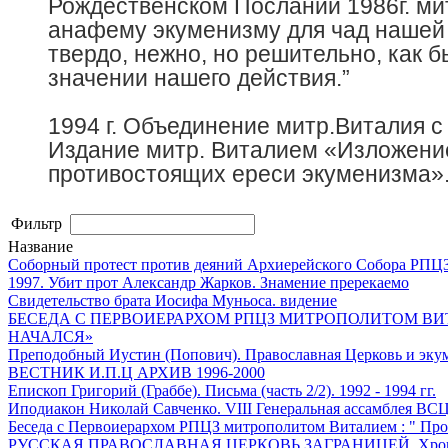
Рождественском Послании 1986г. мит
анафему экуменизму для чад нашей Ц
твердо, нежно, но решительно, как
значении нашего действия.”
1994 г. Объединение митр.Виталия 
Издание митр. Виталием «Изложение
противостоящих ереси экуменизма»
Фильтр
Название
Соборный протест против деяний Архиерейского Собора РПЦЗ
1997. Убит прот Александр Жарков. Знамение пререкаемо
Свидетельство брата Иосифа Муньоса. видение
БЕСЕДА С ПЕРВОИЕРАРХОМ РПЦЗ МИТРОПОЛИТОМ ВИ
НАЧАЛСЯ»
Преподобный Иустин (Попович). Православная Церковь и эку
ВЕСТНИК И.П.Ц АРХИВ 1996-2000
Епископ Григорий (Граббе). Письма (часть 2/2). 1992 - 1994 гг.
Иподиакон Николай Савченко. VIII Генеральная ассамблея ВСЦ
Беседа с Первоиерархом РПЦЗ митрополитом Виталием : " Про
РУССКАЯ ПРАВОСЛАВНАЯ ЦЕРКОВЬ ЗАГРАНИЦЕЙ, Хронология