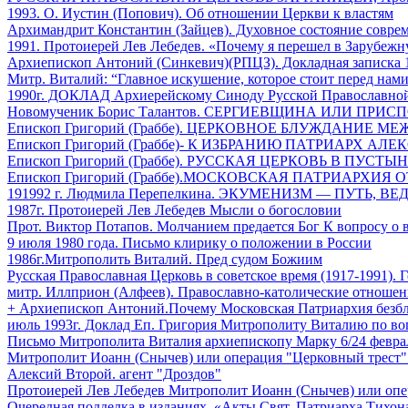
1993. O. Иустин (Попович). Об отношении Церкви к властям
Архимандрит Константин (Зайцев). Духовное состояние соврем
1991. Протоиерей Лев Лебедев. «Почему я перешел в Зарубеж
Архиепископ Антоний (Синкевич)(РПЦЗ). Докладная записка 
Митр. Виталий: “Главное искушение, которое стоит перед нами
1990г. ДОКЛАД Архиерейскому Синоду Русской Православной 
Новомученик Борис Талантов. СЕРГИЕВЩИНА ИЛИ ПРИСП
Епископ Григорий (Граббе). ЦЕРКОВНОЕ БЛУЖДАНИЕ М
Епископ Григорий (Граббе)- К ИЗБРАНИЮ ПАТРИАРХ АЛЕКСИ
Епископ Григорий (Граббе). РУССКАЯ ЦЕРКОВЬ В ПУСТЫ
Епископ Григорий (Граббе).МОСКОВСКАЯ ПАТРИАРХИ
191992 г. Людмила Перепелкина. ЭКУМЕНИЗМ — ПУТЬ, 
1987г. Протоиерей Лев Лебедев Мысли о богословии
Прот. Виктор Потапов. Молчанием предается Бог К вопросу 
9 июля 1980 года. Письмо клирику о положении в России
1986г.Митрополить Виталий. Пред судом Божиим
Русская Православная Церковь в советское время (1917-1991).
митр. Иллприон (Алфеев). Православно-католические отношен
+ Архиепископ Антоний.Почему Московская Патриархия безбл
июль 1993г. Доклад Еп. Григория Митрополиту Виталию по в
Письмо Митрополита Виталия архиепископу Марку 6/24 феврал
Митрополит Иоанн (Снычев) или операция "Церковный трест"
Алексий Второй. агент "Дроздов"
Протоиерей Лев Лебедев Митрополит Иоанн (Снычев) или опе
Очередная подделка в изданиях. «Акты Свят. Патриарха Тихон