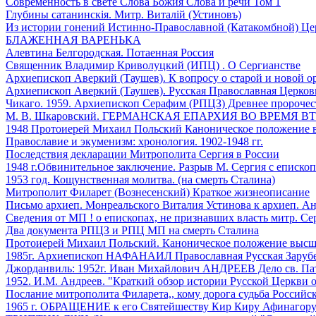
Современность в свете Слова Божия Слова и речи Том 1
Глубины сатанинскія. Митр. Виталій (Устиновъ)
Из истории гонений Истинно-Православной (Катакомбной)
БЛАЖЕННАЯ ВАРЕНЬКА
Алевтина Белгородская. Потаенная Россия
Священник Владимир Криволуцкий (ИПЦ) . О Сергианстве
Архиепископ Аверкий (Таушев). К вопросу о старой и новой о
Архиепископ Аверкий (Таушев). Русская Православная Церков
Чикаго. 1959. Архиепископ Серафим (РПЦЗ) Древнее пророчест
М. В. Шкаровский. ГЕРМАНСКАЯ ЕПАРХИЯ ВО ВРЕМЯ В
1948 Протоиерей Михаил Польский Каноническое положение в
Православие и экуменизм: хронология. 1902-1948 гг.
Последствия декларации Митрополита Сергия в России
1948 г.Обвинительное заключение. Разрыв М. Сергия с еписко
1953 год. Кощунственная молитва. (на смерть Сталина)
Митрополит Филарет (Вознесенский) Краткое жизнеописание
Письмо архиеп. Монреальского Виталия Устинова к архиеп. Ан
Сведения от МП ! о епископах, не признавших власть митр. Се
Два документа РПЦЗ и РПЦ МП на смерть Сталина
Протоиерей Михаил Польский. Каноническое положение высше
1985г. Архиепископ НАФАНАИЛ Православная Русская Заруб
Джорданвиль: 1952г. Иван Михайлович АНДРЕЕВ Дело св. Па
1952. И.М. Андреев. "Краткий обзор истории Русской Церкви 
Послание митрополита Филарета,, кому дорога судьба Российск
1965 г. ОБРАЩЕНИЕ к его Святейшеству Кир Киру Афинагору