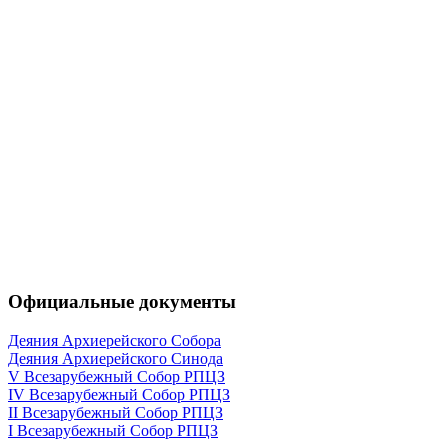
Официальные документы
Деяния Архиерейского Собора
Деяния Архиерейского Синода
V Всезарубежный Собор РПЦЗ
IV Всезарубежный Собор РПЦЗ
II Всезарубежный Собор РПЦЗ
I Всезарубежный Собор РПЦЗ