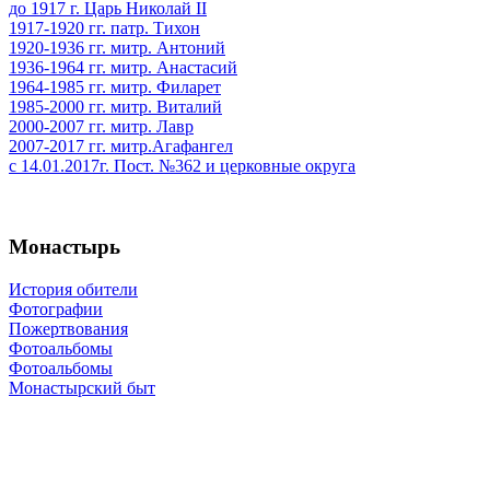
до 1917 г. Царь Николай II
1917-1920 гг. патр. Тихон
1920-1936 гг. митр. Антоний
1936-1964 гг. митр. Анастасий
1964-1985 гг. митр. Филарет
1985-2000 гг. митр. Виталий
2000-2007 гг. митр. Лавр
2007-2017 гг. митр.Агафангел
с 14.01.2017г. Пост. №362 и церковные округа
Монастырь
История обители
Фотографии
Пожертвования
Фотоальбомы
Фотоальбомы
Монастырский быт