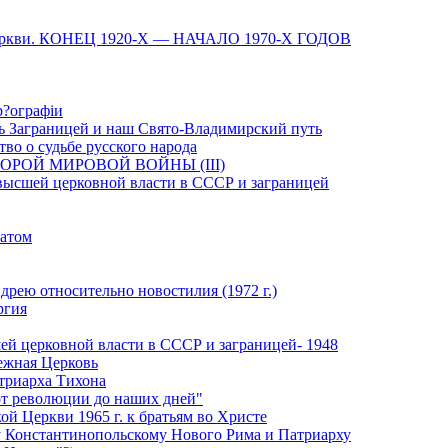
 Церкви. КОНЕЦ 1920-Х — НАЧАЛО 1970-Х ГОДОВ
р?ографiи
ь Заграницей и наш Свято-Владимирский путь
во о судьбе русского народа
ТОРОЙ МИРОВОЙ ВОЙНЫ (III)
ысшей церковной власти в СССР и заграницей
патом
дрею относительно новостилия (1972 г.)
ргия
й церковной власти в СССР и заграницей- 1948
ежная Церковь
триарха Тихона
от революции до наших дней"
ой Церкви 1965 г. к братьям во Христе
 Константинопольскому Нового Рима и Патриарху