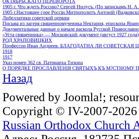
ОКТЯБРЬСКАГО ПЕРЕВОРОТА
1905 г. Что ждетъ Россию? Сергей Нилусъ. (По запискамъ Н. А
1905 г.Настоящее горе Россiи.Митрополитъ Антоній (Вадковскi
Либеллатики советской церкви
Письма из лагеря священномученика Нектария, епископа Яран
Документальные данные о начале раскола Русской Православ
«Уста священника» — Московский документ (август 1927 года)
РОД ХРАПОВИЦКИХ
Профессор Иван Андреев. БЛАГОДАТНА ЛИ СОВЕТСКАЯ 
1918
1917
Указ номер 362 св. Патриарха Тихона
О ПОРЯДКЕ ПРОСЛАВЛЕНІЯ СВЯТЫХЪ КЪ М?СТНОМУ ПОЧИТА
Назад
Powered by Joomla!; resou
Copyright © IV-2007-2026
Russian Orthodox Church 
Адрес: Россия, 182735 Пс