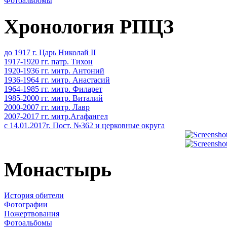
Фотоальбомы
Хронология РПЦЗ
до 1917 г. Царь Николай II
1917-1920 гг. патр. Тихон
1920-1936 гг. митр. Антоний
1936-1964 гг. митр. Анастасий
1964-1985 гг. митр. Филарет
1985-2000 гг. митр. Виталий
2000-2007 гг. митр. Лавр
2007-2017 гг. митр.Агафангел
с 14.01.2017г. Пост. №362 и церковные округа
Монастырь
История обители
Фотографии
Пожертвования
Фотоальбомы