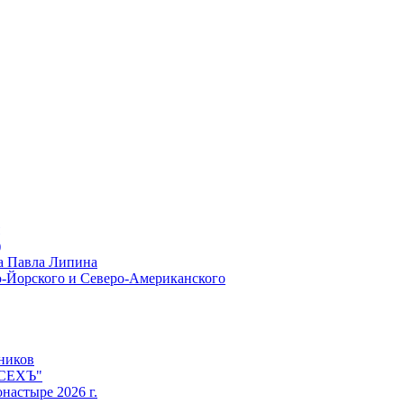
)
а Павла Липина
ю-Йорского и Северо-Американского
ников
ЕСЕХЪ"
настыре 2026 г.