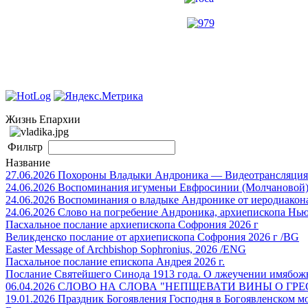
Жизнь Епархии
Фильтр
Название
27.06.2026 Похороны Владыки Андроника — Видеотрансляция
24.06.2026 Воспоминания игуменьи Евфросинии (Молчановой
24.06.2026 Воспоминания о владыке Андронике от иеродиакон
24.06.2026 Слово на погребение Андроника, архиепископа Нь
Пасхальное послание архиепископа Софрония 2026 г
Великденско послание от архиепископа Софрония 2026 г /BG
Easter Message of Archbishop Sophronius, 2026 /ENG
Пасхальное послание епископа Андрея 2026 г.
Послание Святейшего Синода 1913 года. О лжеучении имябож
06.04.2026 СЛОВО НА СЛОВА "НЕПЩЕВАТИ ВИНЫ О ГР
19.01.2026 Праздник Богоявления Господня в Богоявленском мо