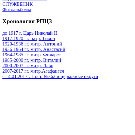
СЛУЖЕБНИК
Фотоальбомы
Хронология РПЦЗ
до 1917 г. Царь Николай II
1917-1920 гг. патр. Тихон
1920-1936 гг. митр. Антоний
1936-1964 гг. митр. Анастасий
1964-1985 гг. митр. Филарет
1985-2000 гг. митр. Виталий
2000-2007 гг. митр. Лавр
2007-2017 гг. митр.Агафангел
с 14.01.2017г. Пост. №362 и церковные округа