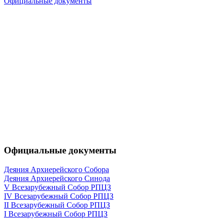
Официальные документы
Официальные документы
Деяния Архиерейского Собора
Деяния Архиерейского Синода
V Всезарубежный Собор РПЦЗ
IV Всезарубежный Собор РПЦЗ
II Всезарубежный Собор РПЦЗ
I Всезарубежный Собор РПЦЗ