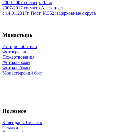
2000-2007 гг. митр. Лавр
2007-2017 гг. митр.Агафангел
с 14.01.2017г. Пост. №362 и церковные округа
Монастырь
История обители
Фотографии
Пожертвования
Фотоальбомы
Фотоальбомы
Монастырский быт
Полезное
Календарь. Скачать
Ссылки