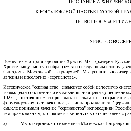
ПОСЛАНИЕ АРХИЕРЕЙСКОГО С
К БОГОЛЮБИВОЙ ПАСТВЕ РУССКОЙ ПРАВОСЛ
ПО ВОПРОСУ «СЕРГИАН
ХРИСТОС ВОСКРЕ
Всечестные отцы и братья во Христе! Мы, архиереи Русской
Христе нашу паству и обращаемся со следующим словом увещ
Синодом с Московской Патриархией. Мы решительно отверга
явления и идеологию «сергианства».
Историческое "сергианство" знаменует собой целостную систе
только ради собственного выживания, но и ради существенных
1927 г, постоянно маскировалась ссылками на сохранение 
формулировках, оставаясь всегда лишь проявлением "церковн
смысле понимали явление "сергианства" исповедники Российс
тем православным, кто пытается вникнуть в суть печальных ра
а)
Мы отвергаем, что нынешняя Московская Патриархия 