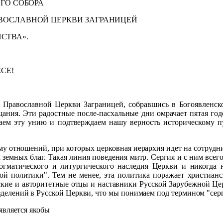
ОБОРА
АВНОЙ ЦЕРКВИ ЗАГРАНИЦЕЙ
СТВА».
СЕ!
 Православной Церкви Заграницей, собравшись в Богоявленск
ания. Эти радостные после-пасхальные дни омрачает пятая год
ем эту унию и подтверждаем нашу верность историческому пут
му отношений, при которых церковная иерархия идет на сотрудни
 земных благ. Такая линия поведения митр. Сергия и с ним всег
догматического и литургического наследия Церкви и никогда
ой политики". Тем не менее, эта политика поражает христиан
кие и авторитетные отцы и наставники Русской Зарубежной Це
зделений в Русской Церкви, что мы понимаем под термином "серг
является якобы