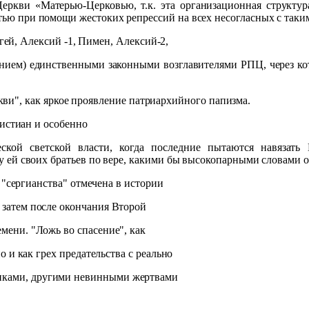
ркви «Матерью-Церковью, т.к. эта организационная структура
стью при помощи жестоких репрессий на всех несогласных с так
гей, Алексий -1, Пимен, Алексий-2,
ением) единственными законными возглавителями РПЦ, через ко
ркви", как яркое проявление патриархийного папизма.
истиан и особенно
ской светской власти, когда последние пытаются навязат
ду ей своих братьев по вере, какими бы высокопарными словами 
 "сергианства" отмечена в истории
 затем после окончания Второй
мени. "Ложь во спасение", как
но и как грех предательства с реально
никами, другими невинными жертвами