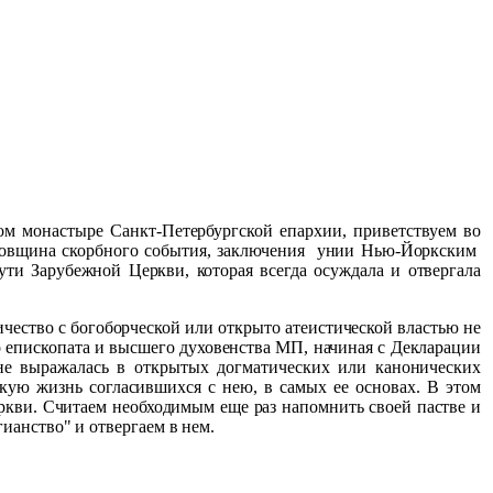
ом монастыре Санкт-Петербургской епархии, приветствуем во
овщина скорбного события, заключения
унии Нью-Йоркским
и Зарубежной Церкви, которая всегда осуждала и отвергала
чество с богоборческой или открыто атеистической властью не
о епископата и высшего духовенства МП, начиная с Декларации
 не выражалась в открытых догматических или канонических
скую жизнь согласившихся с нею, в самых ее основах. В этом
ркви. Считаем необходимым еще раз напомнить своей пастве и
ианство" и отвергаем в нем.