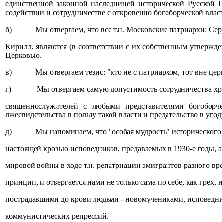
единственной законной наследницей исторической Русской Це
содействии и сотрудничестве с откровенно богоборческой вла
б)
Мы отвергаем, что все т.н. Московские патриархи: Сер
Кирилл, являются (в соответствии с их собственным утвержд
Церковью.
в)
Мы отвергаем тезис: "кто не с патриархом, тот вне це
г)
Мы отвергаем самую допустимость сотрудничества хр
священнослужителей с любыми представителями богоборче
лжесвидетельства в пользу такой власти и предательство в уго
д)
Мы напоминаем, что "особая мудрость" исторического
настоящей кровью исповедников, предаваемых в 1930-е годы, а
мировой войны в ходе т.н. репатриации эмигрантов разного вре
принцип, и отвергается нами не только сама по себе, как грех, 
пострадавшими до крови людьми - новомучениками, исповед
коммунистических репрессий.