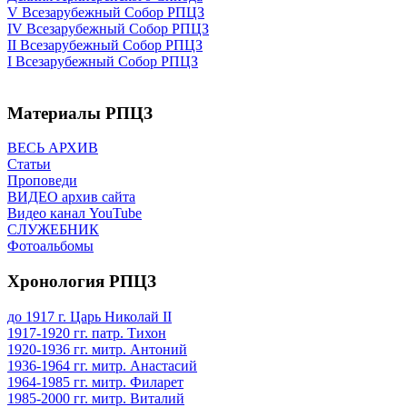
V Всезарубежный Собор РПЦЗ
IV Всезарубежный Собор РПЦЗ
II Всезарубежный Собор РПЦЗ
I Всезарубежный Собор РПЦЗ
Материалы РПЦЗ
ВЕСЬ АРХИВ
Статьи
Проповеди
ВИДЕО архив сайта
Видео канал YouTube
СЛУЖЕБНИК
Фотоальбомы
Хронология РПЦЗ
до 1917 г. Царь Николай II
1917-1920 гг. патр. Тихон
1920-1936 гг. митр. Антоний
1936-1964 гг. митр. Анастасий
1964-1985 гг. митр. Филарет
1985-2000 гг. митр. Виталий