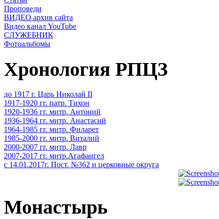
Проповеди
ВИДЕО архив сайта
Видео канал YouTube
СЛУЖЕБНИК
Фотоальбомы
Хронология РПЦЗ
до 1917 г. Царь Николай II
1917-1920 гг. патр. Тихон
1920-1936 гг. митр. Антоний
1936-1964 гг. митр. Анастасий
1964-1985 гг. митр. Филарет
1985-2000 гг. митр. Виталий
2000-2007 гг. митр. Лавр
2007-2017 гг. митр.Агафангел
с 14.01.2017г. Пост. №362 и церковные округа
Монастырь