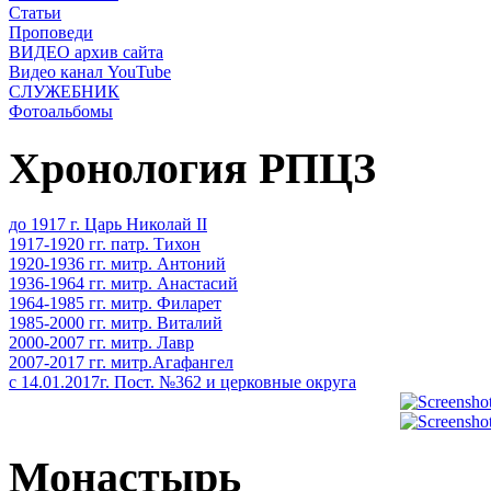
Статьи
Проповеди
ВИДЕО архив сайта
Видео канал YouTube
СЛУЖЕБНИК
Фотоальбомы
Хронология РПЦЗ
до 1917 г. Царь Николай II
1917-1920 гг. патр. Тихон
1920-1936 гг. митр. Антоний
1936-1964 гг. митр. Анастасий
1964-1985 гг. митр. Филарет
1985-2000 гг. митр. Виталий
2000-2007 гг. митр. Лавр
2007-2017 гг. митр.Агафангел
с 14.01.2017г. Пост. №362 и церковные округа
Монастырь